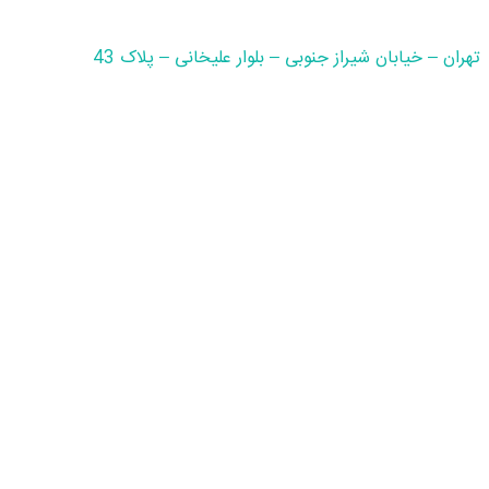
تهران – خیابان شیراز جنوبی – بلوار علیخانی – پلاک 43