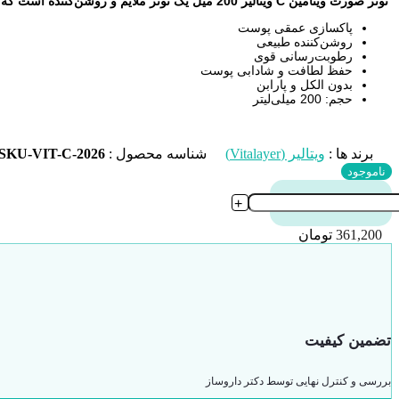
تونر صورت ویتامین C ویتالیر 200 میل یک تونر ملایم و روشن‌کننده است که پس از شستشوی صورت پوست را پاکسازی و مرطوب می‌کند.
پاکسازی عمقی پوست
روشن‌کننده طبیعی
رطوبت‌رسانی قوی
حفظ لطافت و شادابی پوست
بدون الکل و پارابن
حجم: 200 میلی‌لیتر
برند ها :
ویتالیر (Vitalayer)
شناسه محصول :
SKU-VIT-C-2026
ناموجود
+
361,200
تومان
تضمین کیفیت
بررسی و کنترل نهایی توسط دکتر داروساز