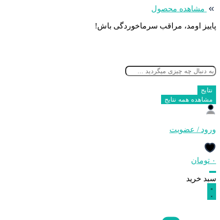
پرش
مشاهده محصول
به
پاییز اومد، مراقب سرماخوردگی باش!
محتوا
جستجو
...
نتایج
مشاهده همه نتایج
ورود / عضویت
۰
تومان
سبد خرید