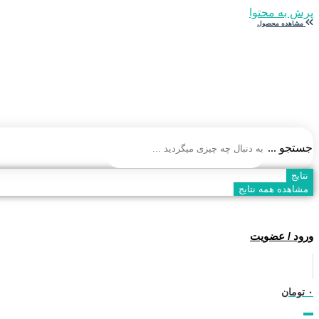
پرش به محتوا
مشاهده محصول
پاییز اومد، مراقب سرماخوردگی باش!
جستجو ...
نتایج
مشاهده همه نتایج
ورود / عضویت
۰
تومان