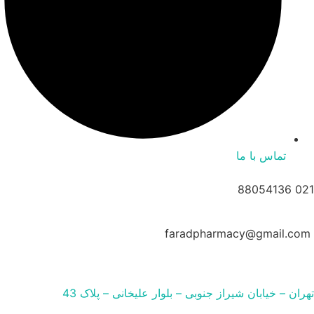
تماس با ما
021 88054136
faradpharmacy@gmail.com
تهران – خیابان شیراز جنوبی – بلوار علیخانی – پلاک 43