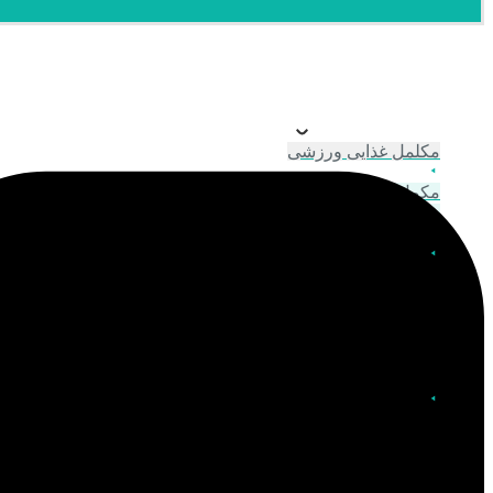
بستن دسته بندی ها
باز کردن در دسته بندی ها
مکلمل غذایی ورزشی
مکمل بدن سازی
ویتامین و مواد معدنی
مراقبت مو
ابزار مو
رنگ مو و اکسیدان
شامپو
ماسک مو و نرم کننده
محافظت مو
آرایشی
آرایش صورت
ابزار آرایشی
چشم و ابرو
بهداشت شخصی