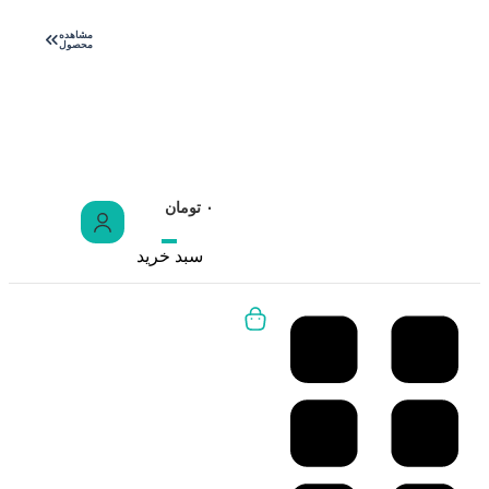
مشاهده
محصول
پاییز اومد، مراقب
سرماخوردگی باش!
۰
تومان
سبد خرید