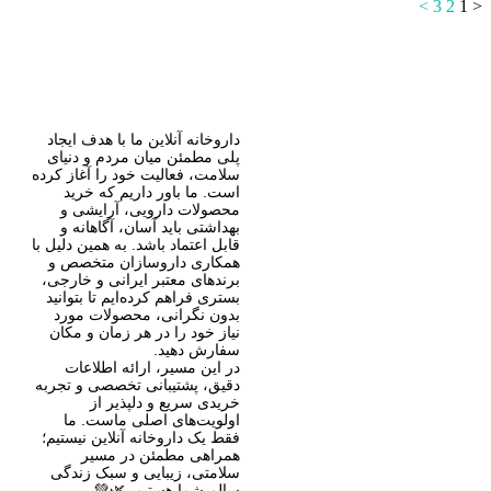
>
3
2
1
<
داروخانه آنلاین ما با هدف ایجاد
پلی مطمئن میان مردم و دنیای
سلامت، فعالیت خود را آغاز کرده
است. ما باور داریم که خرید
محصولات دارویی، آرایشی و
بهداشتی باید آسان، آگاهانه و
قابل اعتماد باشد. به همین دلیل با
همکاری داروسازان متخصص و
برندهای معتبر ایرانی و خارجی،
بستری فراهم کرده‌ایم تا بتوانید
بدون نگرانی، محصولات مورد
نیاز خود را در هر زمان و مکان
سفارش دهید.
در این مسیر، ارائه اطلاعات
دقیق، پشتیبانی تخصصی و تجربه
خریدی سریع و دلپذیر از
اولویت‌های اصلی ماست. ما
فقط یک داروخانه آنلاین نیستیم؛
همراهی مطمئن در مسیر
سلامتی، زیبایی و سبک زندگی
سالم شما هستیم. 🌿💚