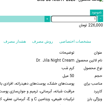
ناموجود
+
−
226,000
تومان
مشخصات اختصاصی
روش مصرف
هشدار مصرف
عنوان
توضیحات
نام لاتین محصول
Dr. Jila Night Cream
نوع محصول
کرم شب
حجم
50 میل
مناسب برای
پوست‌های خشک، پوست‌های دهیدراته، افرادی با
کاربرد
مراقبت شبانه، آبرسانی، ترمیم و جوان‌سازی پوست
ویژگی بارز
ترکیبات طبیعی، ویتامین C و E، آبرسانی عمقی، کاهش خطوط ریز