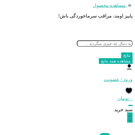
پرش
مشاهده محصول
به
پاییز اومد، مراقب سرماخوردگی باش!
محتوا
جستجو
...
نتایج
مشاهده همه نتایج
ورود / عضویت
۰
تومان
سبد خرید