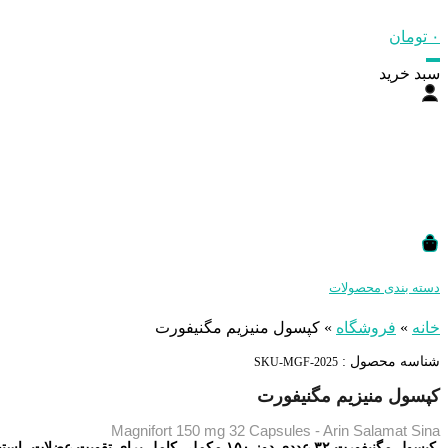
۰
تومان
سبد خرید
دسته بندی محصولات
خانه
»
فروشگاه
»
کپسول منیزیم مگنیفورت
شناسه محصول :
SKU-MGF-2025
کپسول منیزیم مگنیفورت
Magnifort 150 mg 32 Capsules - Arin Salamat Sina
کپسول مگنیفورت ۳۲ عددی دوز ۱۵۰ مکملی کامل برای تقویت عضلات، استخوان‌ها و سیستم عصبی است. این محصول برای افرادی که کمبود منیزیم و ویتامین‌های گروه B دارند، مناسب است.