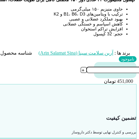
حاوی منیزیم ۱۵۰ میلی‌گرمی
ترکیب با ویتامین‌های B1، B6، D3 و K2
بهبود عملکرد عضلانی و عصبی
کاهش اسپاسم و خستگی عضلانی
افزایش تراکم استخوان
حجم: 32 کپسول
برند ها :
آرین سلامت سینا (Arin Salamat Sina)
شناسه محصول 
ناموجود
+
451,000
تومان
تضمین کیفیت
بررسی و کنترل نهایی توسط دکتر داروساز