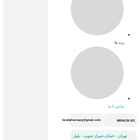
برند ها
تماس با ما
faradpharmacy@gmail.com
021 88054136
تهران – خیابان شیراز جنوبی – بلوار