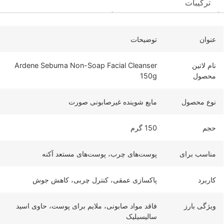
ترکیبات
عنوان
توضیحات
نام لاتین
Ardene Sebuma Non-Soap Facial Cleanser
محصول
150g
نوع محصول
مایع شوینده غیرصابونی صورت
حجم
150 گرم
مناسب برای
پوست‌های چرب، پوست‌های مستعد آکنه
کاربرد
پاکسازی عمقی، کنترل چربی، کاهش جوش
ویژگی بارز
فاقد مواد صابونی، ملایم برای پوست، حاوی اسید
سالیسیلیک