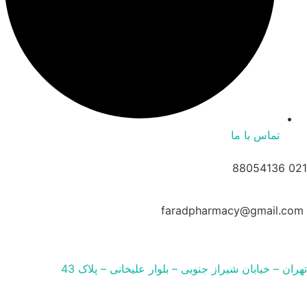
تماس با ما
021 88054136
faradpharmacy@gmail.com
تهران – خیابان شیراز جنوبی – بلوار علیخانی – پلاک 43